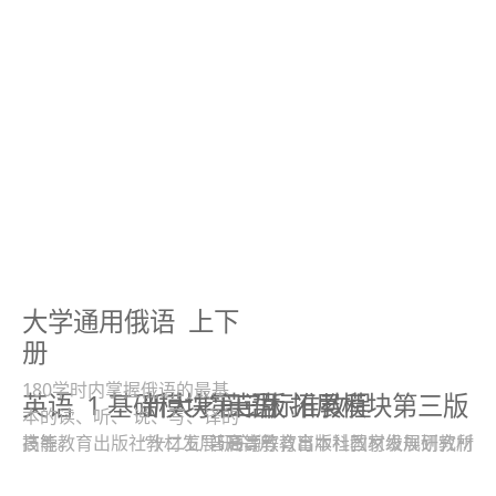
大学通用俄语
上下
册
180学时内掌握俄语的最基
英语
1 基础模块第三版
新大学日语标准教程
英语
拓展模块第三版
本的读、听、 说、写、译的
高等教育出版社教材发展研究所
技能。
“十二五”普通高等教育本科国家级规划教材
高等教育出版社教材发展研究所