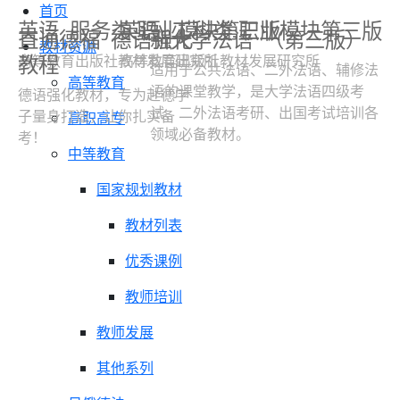
首页
英语
服务类 职业模块第三版
英语
工科类 职业模块第三版
直通德福
德语强化
新大学法语
（第三版）
教材资源
教程
高等教育出版社教材发展研究所
高等教育出版社教材发展研究所
适用于公共法语、二外法语、辅修法
高等教育
语的课堂教学，是大学法语四级考
德语强化教材，专为赴德学
试、二外法语考研、出国考试培训各
子量身打造，让你扎实备
高职高专
领域必备教材。
考！
中等教育
国家规划教材
教材列表
优秀课例
教师培训
教师发展
其他系列