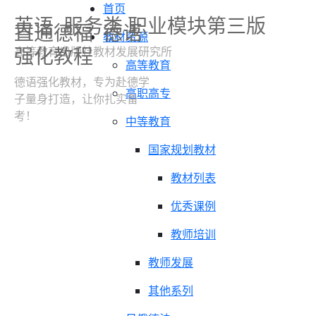
首页
英语
服务类 职业模块第三版
直通德福
德语
教材资源
强化教程
高等教育出版社教材发展研究所
高等教育
德语强化教材，专为赴德学
高职高专
子量身打造，让你扎实备
考！
中等教育
国家规划教材
教材列表
优秀课例
教师培训
教师发展
其他系列