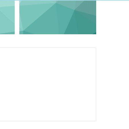
日俄德法
新时代明德大