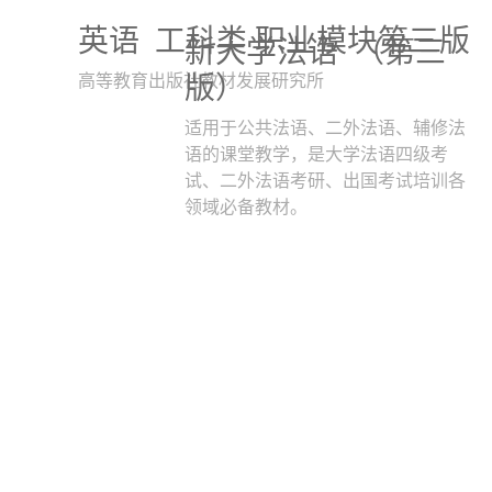
英语
工科类 职业模块第三版
新大学法语
（第三
版）
高等教育出版社教材发展研究所
适用于公共法语、二外法语、辅修法
语的课堂教学，是大学法语四级考
试、二外法语考研、出国考试培训各
领域必备教材。