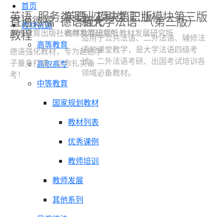
首页
英语
服务类 职业模块第三版
英语
工科类 职业模块第三版
直通德福
德语强化
新大学法语
（第三版）
教材资源
教程
高等教育出版社教材发展研究所
高等教育出版社教材发展研究所
适用于公共法语、二外法语、辅修法
高等教育
语的课堂教学，是大学法语四级考
德语强化教材，专为赴德学
试、二外法语考研、出国考试培训各
子量身打造，让你扎实备
高职高专
领域必备教材。
考！
中等教育
国家规划教材
教材列表
优秀课例
教师培训
教师发展
其他系列