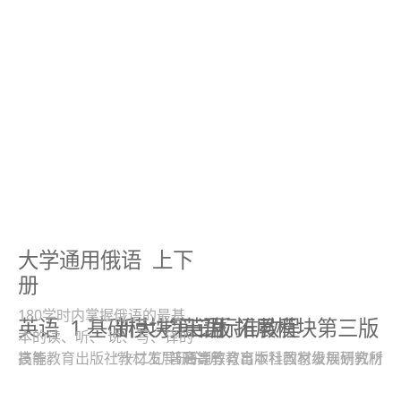
大学通用俄语
上下
册
180学时内掌握俄语的最基
英语
1 基础模块第三版
新大学日语标准教程
英语
拓展模块第三版
本的读、听、 说、写、译的
高等教育出版社教材发展研究所
技能。
“十二五”普通高等教育本科国家级规划教材
高等教育出版社教材发展研究所