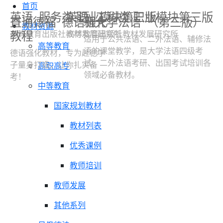
首页
英语
服务类 职业模块第三版
英语
工科类 职业模块第三版
直通德福
德语强化
新大学法语
（第三版）
教材资源
教程
高等教育出版社教材发展研究所
高等教育出版社教材发展研究所
适用于公共法语、二外法语、辅修法
高等教育
语的课堂教学，是大学法语四级考
德语强化教材，专为赴德学
试、二外法语考研、出国考试培训各
子量身打造，让你扎实备
高职高专
领域必备教材。
考！
中等教育
国家规划教材
教材列表
优秀课例
教师培训
教师发展
其他系列