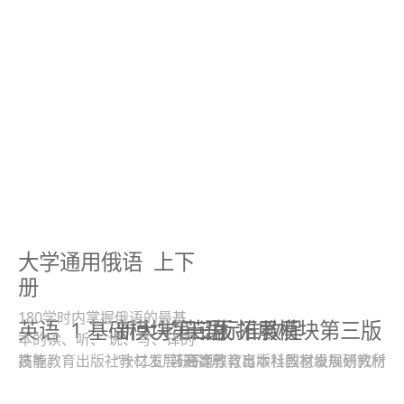
大学通用俄语
上下
册
180学时内掌握俄语的最基
英语
1 基础模块第三版
新大学日语标准教程
英语
拓展模块第三版
本的读、听、 说、写、译的
高等教育出版社教材发展研究所
技能。
“十二五”普通高等教育本科国家级规划教材
高等教育出版社教材发展研究所