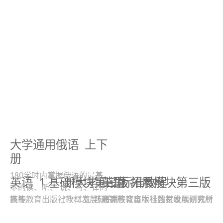
大学通用俄语
上下
册
180学时内掌握俄语的最基
英语
1 基础模块第三版
新大学日语标准教程
英语
拓展模块第三版
本的读、听、 说、写、译的
高等教育出版社教材发展研究所
技能。
“十二五”普通高等教育本科国家级规划教材
高等教育出版社教材发展研究所