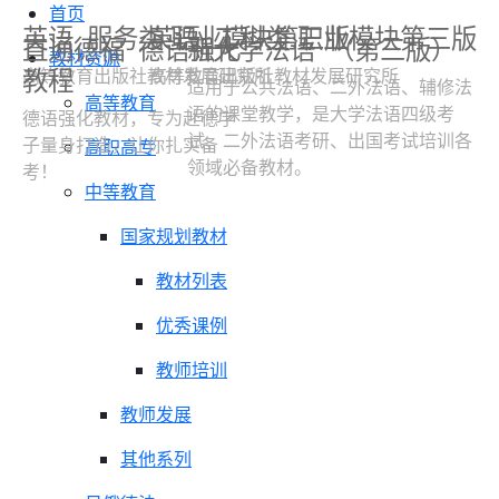
首页
英语
服务类 职业模块第三版
英语
工科类 职业模块第三版
直通德福
德语强化
新大学法语
（第三版）
教材资源
教程
高等教育出版社教材发展研究所
高等教育出版社教材发展研究所
适用于公共法语、二外法语、辅修法
高等教育
语的课堂教学，是大学法语四级考
德语强化教材，专为赴德学
试、二外法语考研、出国考试培训各
子量身打造，让你扎实备
高职高专
领域必备教材。
考！
中等教育
国家规划教材
教材列表
优秀课例
教师培训
教师发展
其他系列